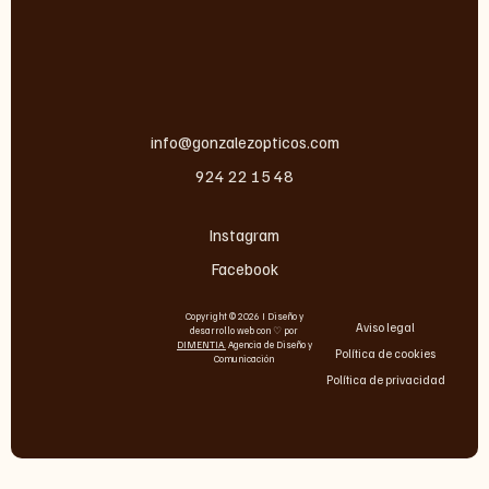
info@gonzalezopticos.com
924 22 15 48
Instagram
Facebook
Copyright © 2026 I Diseño y
Aviso legal
desarrollo web con ♡ por
DIMENTIA
.
Agencia de Diseño y
Política de cookies
Comunicación
Política de privacidad