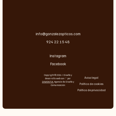
info@gonzalezopticos.com
924 22 15 48
Instagram
Facebook
Copyright © 2026 I Diseño y
Aviso legal
desarrollo web con ♡ por
DIMENTIA
.
Agencia de Diseño y
Política de cookies
Comunicación
Política de privacidad