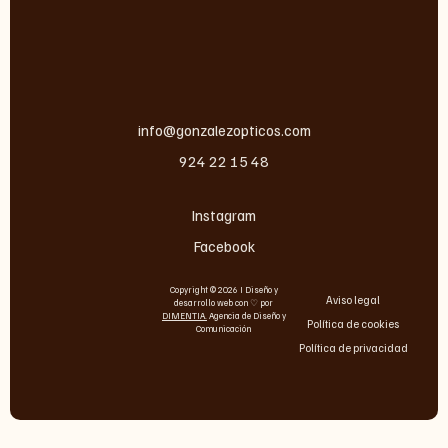
info@gonzalezopticos.com
924 22 15 48
Instagram
Facebook
Copyright © 2026 I Diseño y
Aviso legal
desarrollo web con ♡ por
DIMENTIA
.
Agencia de Diseño y
Política de cookies
Comunicación
Política de privacidad