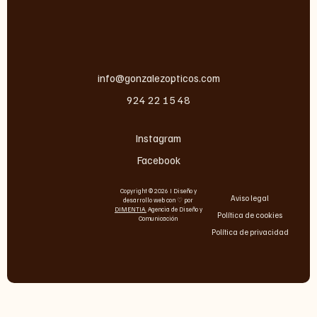
info@gonzalezopticos.com
924 22 15 48
Instagram
Facebook
Copyright © 2026 I Diseño y
Aviso legal
desarrollo web con ♡ por
DIMENTIA
.
Agencia de Diseño y
Política de cookies
Comunicación
Política de privacidad