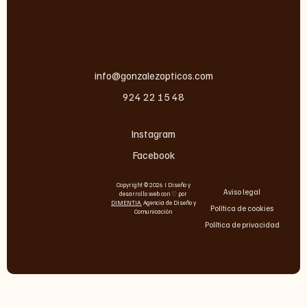
info@gonzalezopticos.com
924 22 15 48
Instagram
Facebook
Copyright © 2026 I Diseño y
Aviso legal
desarrollo web con ♡ por
DIMENTIA
.
Agencia de Diseño y
Política de cookies
Comunicación
Política de privacidad