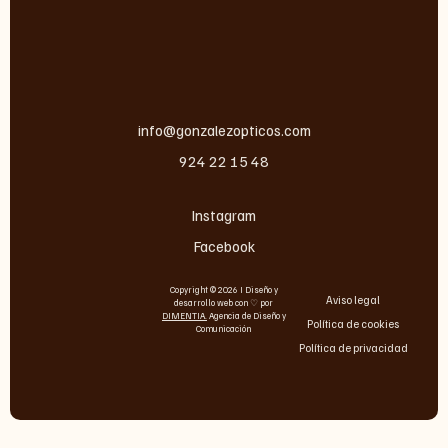
info@gonzalezopticos.com
924 22 15 48
Instagram
Facebook
Copyright © 2026 I Diseño y
Aviso legal
desarrollo web con ♡ por
DIMENTIA
.
Agencia de Diseño y
Política de cookies
Comunicación
Política de privacidad