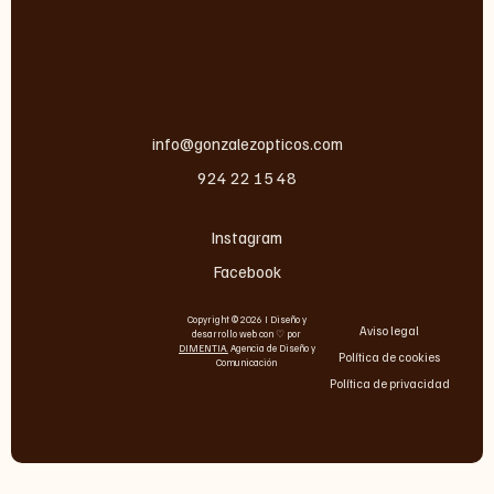
info@gonzalezopticos.com
924 22 15 48
Instagram
Facebook
Copyright © 2026 I Diseño y
Aviso legal
desarrollo web con ♡ por
DIMENTIA
.
Agencia de Diseño y
Política de cookies
Comunicación
Política de privacidad