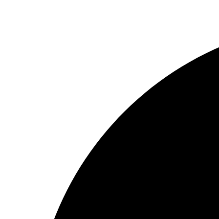
Ir
al
contenido