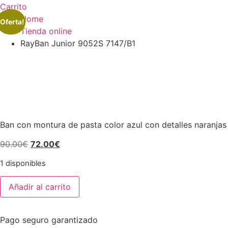
Carrito
Home
¡Oferta!
Tienda online
RayBan Junior 9052S 7147/B1
Ban con montura de pasta color azul con detalles naranjas 
El
El
90.00
€
72.00
€
precio
precio
1 disponibles
original
actual
RayBan
era:
es:
Añadir al carrito
Junior
90.00€.
72.00€.
9052S
7147/B1
cantidad
Pago seguro garantizado