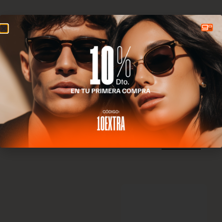
Bolon
Bolon BL7112
C60
210.00
€
147.00
€