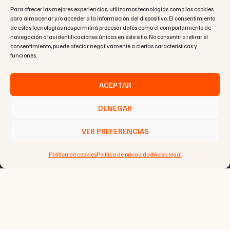
Para ofrecer las mejores experiencias, utilizamos tecnologías como las cookies
carrera Carduc
para almacenar y/o acceder a la información del dispositivo. El consentimiento
de estas tecnologías nos permitirá procesar datos como el comportamiento de
017/S 80790
navegación o las identificaciones únicas en este sitio. No consentir o retirar el
consentimiento, puede afectar negativamente a ciertas características y
160.00
€
128.00
€
funciones.
ACEPTAR
DENEGAR
VER PREFERENCIAS
Política de cookies
Política de privacidad
Aviso legal