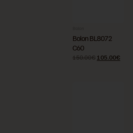
Bolon
Bolon BL8072
C60
150.00
€
105.00
€